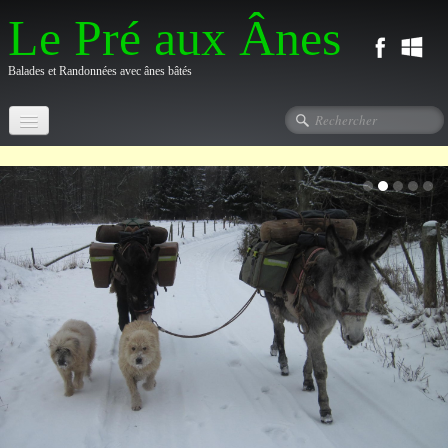
Le Pré aux Ânes
Balades et Randonnées avec ânes bâtés
Accueil
Gîte Rural
▼
Activités ânes
▼
Randonnées
▼
Stages de vacances
▼
Travail, pension et parrainage
▼
Contact et plan d'accès