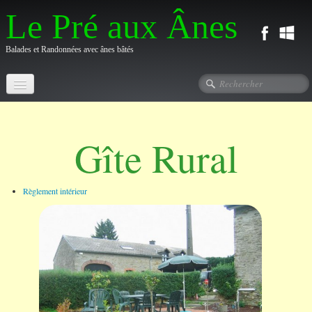
Le Pré aux Ânes
Balades et Randonnées avec ânes bâtés
Accueil
Gîte Rural
▼
Gîte Rural
Activités ânes
▼
Règlement intérieur
Randonnées
▼
Stages de vacances
▼
Travail, pension et parrainage
▼
Contact et plan d'accès